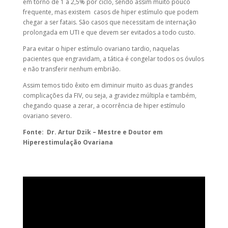
em torno de 1 a 2,5% por ciclo, sendo assim muito pouco
frequente, mas existem
casos de hiper estímulo que podem
chegar a ser fatais. São casos que necessitam de internação
prolongada em UTI e que devem ser evitados a todo custo.
Para evitar o hiper estímulo ovariano tardio, naquelas
pacientes que engravidam, a tática é congelar todos os óvulos
e não transferir nenhum embrião.
Assim temos tido êxito em diminuir muito as duas grandes
complicações da FIV, ou seja, a gravidez múltipla e também,
chegando quase a zerar, a ocorrência de hiper estímulo
ovariano severo.
Fonte:
Dr. Artur Dzik – Mestre e Doutor em
Hiperestimulação Ovariana