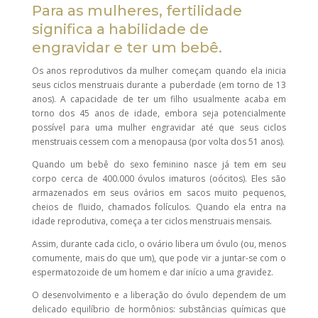
Para as mulheres, fertilidade
significa a habilidade de
engravidar e ter um bebê.
Os anos reprodutivos da mulher começam quando ela inicia
seus ciclos menstruais durante a puberdade (em torno de 13
anos). A capacidade de ter um filho usualmente acaba em
torno dos 45 anos de idade, embora seja potencialmente
possível para uma mulher engravidar até que seus ciclos
menstruais cessem com a menopausa (por volta dos 51 anos).
Quando um bebê do sexo feminino nasce já tem em seu
corpo cerca de 400.000 óvulos imaturos (oócitos). Eles são
armazenados em seus ovários em sacos muito pequenos,
cheios de fluido, chamados folículos. Quando ela entra na
idade reprodutiva, começa a ter ciclos menstruais mensais.
Assim, durante cada ciclo, o ovário libera um óvulo (ou, menos
comumente, mais do que um), que pode vir a juntar-se com o
espermatozoide de um homem e dar início a uma gravidez.
O desenvolvimento e a liberação do óvulo dependem de um
delicado equilíbrio de hormônios: substâncias químicas que