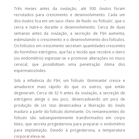
Três meses antes da ovulação, até 300 óvulos foram
recrutados para crescimento e desenvolvimento. Cada um
dos óvulos fica em um saco cheio de fluido ou ‘folículo’, que o
cerca e nutre-o durante o desenvolvimento. Cerca de duas
semanas antes da ovulação, a secreção de FSH aumenta,
estimulando o crescimento e o desenvolvimento dos folículos.
Os folículos em crescimento secretam quantidades crescentes
do hormônio estrógeno, que faz o tecido que recobre o útero
(ou endométrio) espessar-se e promove alterações no muco
cervical, que possibilitam uma penetração ótima dos
espermatozóides.
Sob a influência do FSH, um folículo ‘dominante’ cresce e
amadurece mais rápido do que os outros, que então
degeneram. Cerca de 32 h antes da ovulação, a secreção de
estrógeno atinge o seu pico, desencadeando um pico de
produção de LH. Isso desencadeia a liberação do óvulo
maduro a partir do folículo dominante. Os remanescentes do
folículo são subseqüentemente transformados em corpo
lúteo, que secreta progesterona para preparar o endométrio
para implantação. Devido à progesterona, a temperatura
corporal eleva-se.